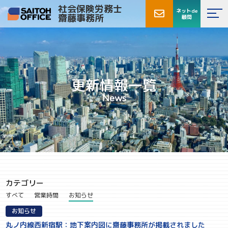
社会保険労務士
ネットde
齋藤事務所
顧問
更新情報一覧
News
カテゴリー
すべて
営業時間
お知らせ
お知らせ
丸ノ内線西新宿駅：地下案内図に齋藤事務所が掲載されました